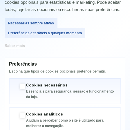
cookies opcionais para estatísticas e marketing. Pode aceitar
todas, rejeitar as opcionais ou escolher as suas preferências.
Comprar
Necessárias sempre ativas
Preferências alteráveis a qualquer momento
Saber mais
MAIS INFORMAÇÃO
Preferências
Escolha que tipos de cookies opcionais pretende permitir.
CM4540
Compatível com HP Color LaserJet CM4540 MFP
Cookies necessários
Essenciais para segurança, sessão e funcionamento
da loja.
Cookies analíticos
Ajudam a perceber como o site é utilizado para
melhorar a navegação.