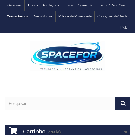
Garantias
Trocas e Devoluções
Envio e Pagamento
Entrar / Criar Conta
Contacte-nos
Quem Somos
Política de Privacidade
Condições de Venda
Início
Carrinho
(vazio)