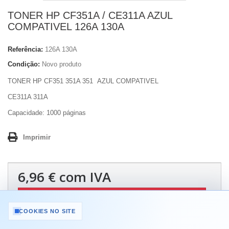
TONER HP CF351A / CE311A AZUL
COMPATIVEL 126A 130A
Referência:
126A 130A
Condição:
Novo produto
TONER HP CF351 351A 351 AZUL COMPATIVEL
CE311A 311A
Capacidade: 1000 páginas
Imprimir
6,96 €
com IVA
-20%
8,70 €
com IVA
COOKIES NO SITE