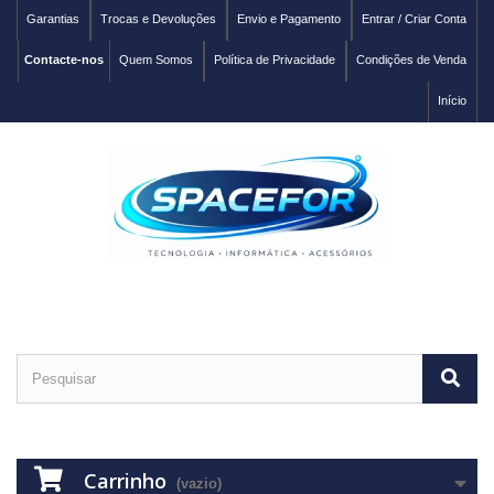
Garantias
Trocas e Devoluções
Envio e Pagamento
Entrar / Criar Conta
Contacte-nos
Quem Somos
Política de Privacidade
Condições de Venda
Início
Carrinho
(vazio)