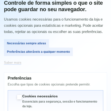
Controle de forma simples o que o site
pode guardar no seu navegador.
Quantidade
Usamos cookies necessárias para o funcionamento da loja e
cookies opcionais para estatísticas e marketing. Pode aceitar
todas, rejeitar as opcionais ou escolher as suas preferências.
Comprar
Necessárias sempre ativas
Preferências alteráveis a qualquer momento
Saber mais
MAIS INFORMAÇÃO
Preferências
Compatível com HP LaserJet Pro M170, M176n, M177fw
Escolha que tipos de cookies opcionais pretende permitir.
HP Color LaserJet Pro M176n (CF547A)
HP LaserJet Pro M177fw a cores (CZ165A)
Cookies necessários
Essenciais para segurança, sessão e funcionamento
da loja.