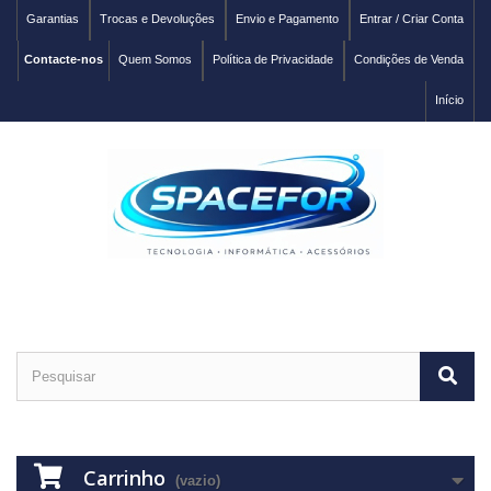
Garantias
Trocas e Devoluções
Envio e Pagamento
Entrar / Criar Conta
Contacte-nos
Quem Somos
Política de Privacidade
Condições de Venda
Início
Carrinho
(vazio)