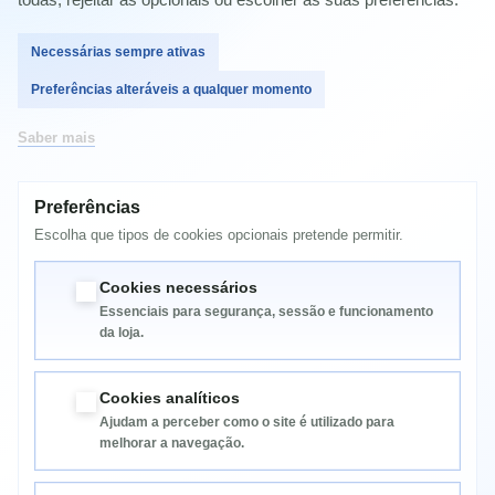
Necessárias sempre ativas
Comprar
Preferências alteráveis a qualquer momento
Saber mais
Preferências
MAIS INFORMAÇÃO
Escolha que tipos de cookies opcionais pretende permitir.
Kyocera FS-C5015N, Kyocera FS-C5011N
Cookies necessários
Essenciais para segurança, sessão e funcionamento
da loja.
Cookies analíticos
Ajudam a perceber como o site é utilizado para
melhorar a navegação.
Informação