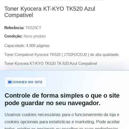
Toner Kyocera KT-KYO TK520 Azul
Compativel
Referência:
TK520CY
Condição:
Novo produto
Capacidade:
4.000 páginas
Toner Compativel Kyocera TK520 ( 1T02HJCEU0 ) de alta qualidade.
Toner Kyocera KT-KYO TK520 TK-520 Azul Compativel
Imprimir
COOKIES NO SITE
Controle de forma simples o que o site
10,93 €
com IVA
pode guardar no seu navegador.
Usamos cookies necessárias para o funcionamento da loja e
Quantidade
cookies opcionais para estatísticas e marketing. Pode aceitar
todas, rejeitar as opcionais ou escolher as suas preferências.