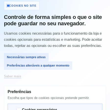
COOKIES NO SITE
Comprar
Controle de forma simples o que o site
pode guardar no seu navegador.
Usamos cookies necessárias para o funcionamento da loja e
MAIS INFORMAÇÃO
cookies opcionais para estatísticas e marketing. Pode aceitar
todas, rejeitar as opcionais ou escolher as suas preferências.
FS C5300DN
Necessárias sempre ativas
FS C5300DNF
Preferências alteráveis a qualquer momento
FS C5350DN
FS C5350DNF
Saber mais
FS-C5300DN
FS-C5300DNF
Preferências
Escolha que tipos de cookies opcionais pretende permitir.
FS-C5350DN
FS-C5350DNF
Cookies necessários