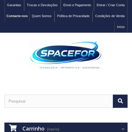
Garantias
Trocas e Devoluções
Envio e Pagamento
Entrar / Criar Conta
Contacte-nos
Quem Somos
Política de Privacidade
Condições de Venda
Início
Carrinho
(vazio)