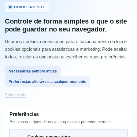
COOKIES NO SITE
Comprar
Controle de forma simples o que o site
pode guardar no seu navegador.
Usamos cookies necessárias para o funcionamento da loja e
MAIS INFORMAÇÃO
cookies opcionais para estatísticas e marketing. Pode aceitar
todas, rejeitar as opcionais ou escolher as suas preferências.
FS C5300DN
Necessárias sempre ativas
FS C5300DNF
Preferências alteráveis a qualquer momento
FS C5350DN
FS C5350DNF
Saber mais
FS-C5300DN
FS-C5300DNF
Preferências
Escolha que tipos de cookies opcionais pretende permitir.
FS-C5350DN
FS-C5350DNF
Cookies necessários