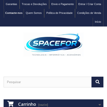
Garantias
Trocas e Devoluções
Envio e Pagamento
Entrar / Criar Conta
Contacte-nos
Quem Somos
Política de Privacidade
Condições de Venda
Início
Carrinho
(vazio)