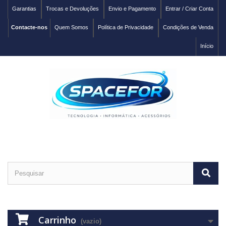
Garantias
Trocas e Devoluções
Envio e Pagamento
Entrar / Criar Conta
Contacte-nos
Quem Somos
Política de Privacidade
Condições de Venda
Início
Carrinho
(vazio)