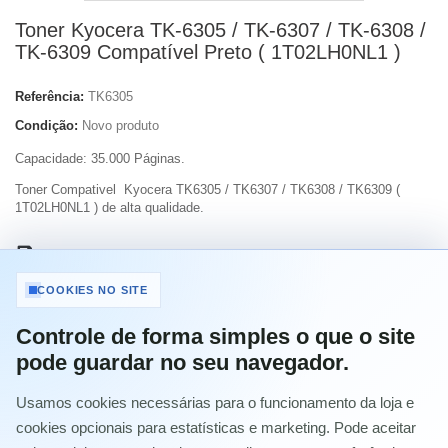
Toner Kyocera TK-6305 / TK-6307 / TK-6308 /
TK-6309 Compatível Preto ( 1T02LH0NL1 )
Referência:
TK6305
Condição:
Novo produto
Capacidade: 35.000 Páginas.
Toner Compativel Kyocera TK6305 / TK6307 / TK6308 / TK6309 (
1T02LH0NL1 ) de alta qualidade.
Imprimir
COOKIES NO SITE
54,74 €
com IVA
Controle de forma simples o que o site
pode guardar no seu navegador.
Quantidade
Usamos cookies necessárias para o funcionamento da loja e
cookies opcionais para estatísticas e marketing. Pode aceitar