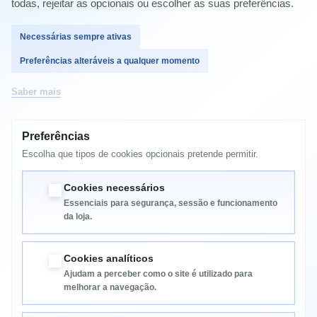
todas, rejeitar as opcionais ou escolher as suas preferências.
Comprar
Necessárias sempre ativas
Preferências alteráveis a qualquer momento
Saber mais
MAIS INFORMAÇÃO
Preferências
Escolha que tipos de cookies opcionais pretende permitir.
Compatível com Kyocera Taskalfa 3500i, Taskalfa 3501i,
Taskalfa 4500i, Taskalfa 4501i, Taskalfa 5500i, Taskalfa 5501i
Cookies necessários
Essenciais para segurança, sessão e funcionamento
da loja.
Cookies analíticos
Ajudam a perceber como o site é utilizado para
melhorar a navegação.
Informação