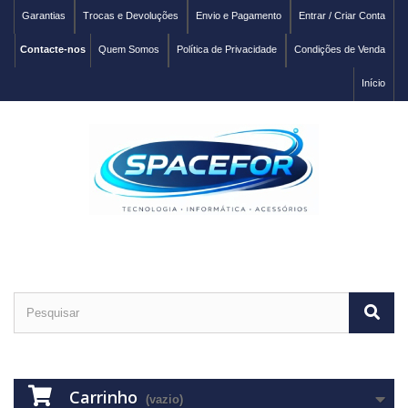
Garantias
Trocas e Devoluções
Envio e Pagamento
Entrar / Criar Conta
Contacte-nos
Quem Somos
Política de Privacidade
Condições de Venda
Início
Carrinho
(vazio)