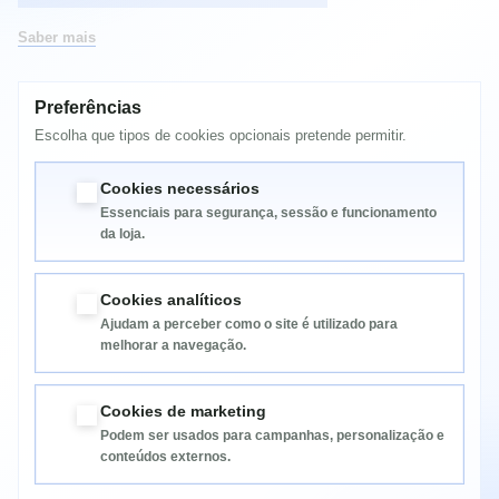
Saber mais
Preferências
MAIS INFORMAÇÃO
Escolha que tipos de cookies opcionais pretende permitir.
TONER LEXMARK E260X COMPATIVEL
Cookies necessários
Essenciais para segurança, sessão e funcionamento
da loja.
Cookies analíticos
Ajudam a perceber como o site é utilizado para
melhorar a navegação.
Informação
Cookies de marketing
Podem ser usados para campanhas, personalização e
Categorias
conteúdos externos.