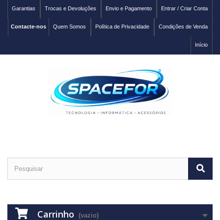
Garantias
Trocas e Devoluções
Envio e Pagamento
Entrar / Criar Conta
Contacte-nos
Quem Somos
Política de Privacidade
Condições de Venda
Início
Carrinho
(vazio)