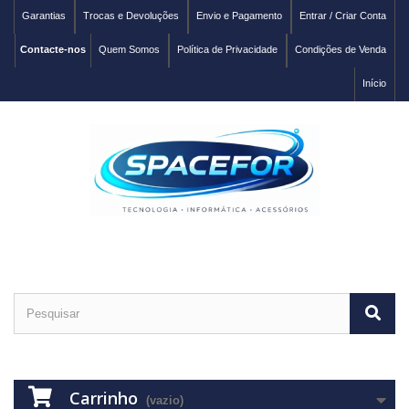
Garantias
Trocas e Devoluções
Envio e Pagamento
Entrar / Criar Conta
Contacte-nos
Quem Somos
Política de Privacidade
Condições de Venda
Início
Carrinho
(vazio)