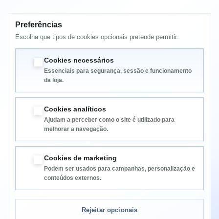
Preferências
MAIS INFORMAÇÃO
Escolha que tipos de cookies opcionais pretende permitir.
Ricoh Aficio SP 300DN
Cookies necessários
Essenciais para segurança, sessão e funcionamento
da loja.
Cookies analíticos
Ajudam a perceber como o site é utilizado para
melhorar a navegação.
Informação
Cookies de marketing
Podem ser usados para campanhas, personalização e
Categorias
conteúdos externos.
Informação da Loja
Rejeitar opcionais