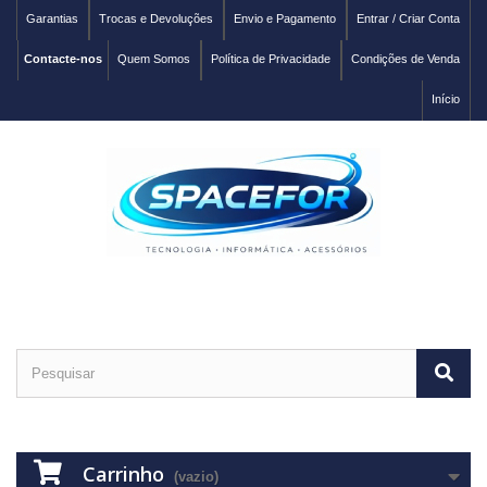
Garantias
Trocas e Devoluções
Envio e Pagamento
Entrar / Criar Conta
Contacte-nos
Quem Somos
Política de Privacidade
Condições de Venda
Início
Carrinho
(vazio)