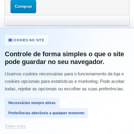
Comprar
COOKIES NO SITE
MAIS INFORMAÇÃO
Controle de forma simples o que o site
pode guardar no seu navegador.
Samsung CLP620ND / 670ND / 670N / CLX6220FX /
CLX6250FX
Usamos cookies necessárias para o funcionamento da loja e
Samsung CLP615
cookies opcionais para estatísticas e marketing. Pode aceitar
Samsung CLP620ND
Samsung CLP670N
todas, rejeitar as opcionais ou escolher as suas preferências.
Samsung CLP670ND
Samsung CLX6220FX
Necessárias sempre ativas
Samsung CLX6250
Samsung CLX6250FX
Preferências alteráveis a qualquer momento
Samsung CLP-615
Samsung CLP-620ND
Saber mais
Samsung CLP-670N