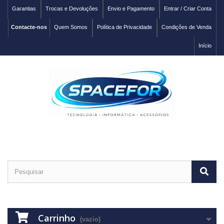
Garantias
Trocas e Devoluções
Envio e Pagamento
Entrar / Criar Conta
Contacte-nos
Quem Somos
Política de Privacidade
Condições de Venda
Início
Carrinho
(vazio)