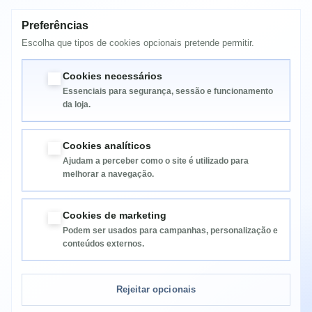
Samsung CLP-670ND
Samsung CLX-6220FX
Preferências
Samsung CLX-6250
Samsung CLX-6250FX
Escolha que tipos de cookies opcionais pretende permitir.
CLT-C5082L
Cookies necessários
Essenciais para segurança, sessão e funcionamento
da loja.
Cookies analíticos
Ajudam a perceber como o site é utilizado para
melhorar a navegação.
Informação
Cookies de marketing
Podem ser usados para campanhas, personalização e
Categorias
conteúdos externos.
Informação da Loja
Rejeitar opcionais