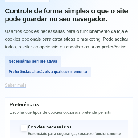
Controle de forma simples o que o site
pode guardar no seu navegador.
Comprar
Usamos cookies necessárias para o funcionamento da loja e
cookies opcionais para estatísticas e marketing. Pode aceitar
todas, rejeitar as opcionais ou escolher as suas preferências.
MAIS INFORMAÇÃO
Necessárias sempre ativas
Preferências alteráveis a qualquer momento
Saber mais
Kyocera FS-5020 toner cartridges
Kyocera FS-5025 toner cartridges
Kyocera FS-C5020N toner cartridges
Kyocera FS-C5025N toner cartridges
Preferências
Kyocera FS-C5030N toner cartridges
Escolha que tipos de cookies opcionais pretende permitir.
Cookies necessários
Essenciais para segurança, sessão e funcionamento