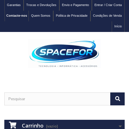
Garantias
Trocas e Devoluções
Envio e Pagamento
Entrar / Criar Conta
Contacte-nos
Quem Somos
Política de Privacidade
Condições de Venda
Início
Carrinho
(vazio)