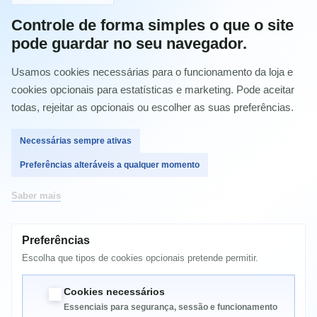
Controle de forma simples o que o site
pode guardar no seu navegador.
Comprar
Usamos cookies necessárias para o funcionamento da loja e
cookies opcionais para estatísticas e marketing. Pode aceitar
todas, rejeitar as opcionais ou escolher as suas preferências.
MAIS INFORMAÇÃO
Necessárias sempre ativas
Preferências alteráveis a qualquer momento
Saber mais
Kyocera FS-5020 toner cartridges
Kyocera FS-5025 toner cartridges
Kyocera FS-C5020N toner cartridges
Kyocera FS-C5025N toner cartridges
Preferências
Kyocera FS-C5030N toner cartridges
Escolha que tipos de cookies opcionais pretende permitir.
Cookies necessários
Essenciais para segurança, sessão e funcionamento