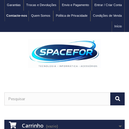
Garantias
Trocas e Devoluções
Envio e Pagamento
Entrar / Criar Conta
Contacte-nos
Quem Somos
Política de Privacidade
Condições de Venda
Início
Carrinho
(vazio)