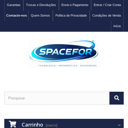
Garantias
Trocas e Devoluções
Envio e Pagamento
Entrar / Criar Conta
Contacte-nos
Quem Somos
Política de Privacidade
Condições de Venda
Início
Carrinho
(vazio)