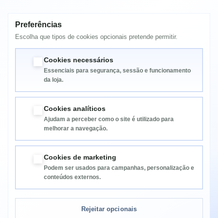
Preferências
MAIS INFORMAÇÃO
Escolha que tipos de cookies opcionais pretende permitir.
TONER XE-6250 CYAN XEROX
Cookies necessários
Essenciais para segurança, sessão e funcionamento
da loja.
Cookies analíticos
Ajudam a perceber como o site é utilizado para
melhorar a navegação.
Informação
Cookies de marketing
Podem ser usados para campanhas, personalização e
Categorias
conteúdos externos.
Informação da Loja
Rejeitar opcionais