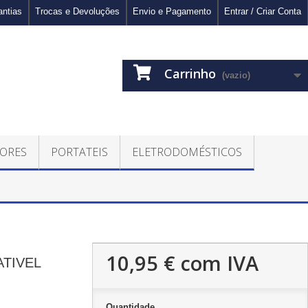
antias
Trocas e Devoluções
Envio e Pagamento
Entrar / Criar Conta
Carrinho
(vazio)
ORES
PORTATEIS
ELETRODOMÉSTICOS
10,95 €
com IVA
TIVEL
Quantidade