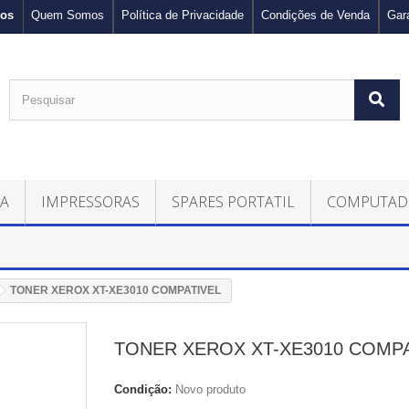
nos
Quem Somos
Política de Privacidade
Condições de Venda
Gar
CA
IMPRESSORAS
SPARES PORTATIL
COMPUTAD
TONER XEROX XT-XE3010 COMPATIVEL
TONER XEROX XT-XE3010 COMPA
Condição:
Novo produto