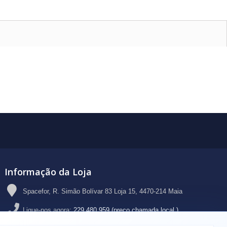
Informação da Loja
Spacefor, R. Simão Bolívar 83 Loja 15, 4470-214 Maia
Ligue-nos agora:
229 480 959 (preço chamada local )