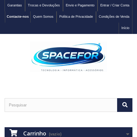
Garantias
Trocas e Devoluções
Envio e Pagamento
Entrar / Criar Conta
Contacte-nos
Quem Somos
Política de Privacidade
Condições de Venda
Início
Carrinho
(vazio)