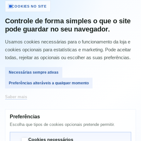
Tinteiro Epson 18 Amarelo Xp-
COOKIES NO SITE
102/205/305/405 C13T1804401
Controle de forma simples o que o site
Referência:
C13T18044022
pode guardar no seu navegador.
Condição:
Novo produto
Usamos cookies necessárias para o funcionamento da loja e
Imprimir
cookies opcionais para estatísticas e marketing. Pode aceitar
todas, rejeitar as opcionais ou escolher as suas preferências.
10,25 €
com IVA
Necessárias sempre ativas
Preferências alteráveis a qualquer momento
Quantidade
Saber mais
Preferências
Comprar
Escolha que tipos de cookies opcionais pretende permitir.
Cookies necessários