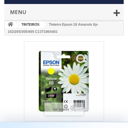
MENU
TINTEIROS
Tinteiro Epson 18 Amarelo Xp-
102/205/305/405 C13T1804401
Ver maior