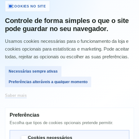
Tinteiro Original Epson T2612 (26) cyan -
COOKIES NO SITE
C13T26124012
Controle de forma simples o que o site
Referência:
C13T26124022
pode guardar no seu navegador.
Condição:
Novo produto
Usamos cookies necessárias para o funcionamento da loja e
Imprimir
cookies opcionais para estatísticas e marketing. Pode aceitar
todas, rejeitar as opcionais ou escolher as suas preferências.
13,01 €
com IVA
Necessárias sempre ativas
Preferências alteráveis a qualquer momento
Quantidade
Saber mais
Preferências
Comprar
Escolha que tipos de cookies opcionais pretende permitir.
Cookies necessários