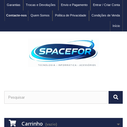
Garantias
Trocas e Devoluções
Envio e Pagamento
Entrar / Criar Conta
Contacte-nos
Quem Somos
Política de Privacidade
Condições de Venda
Início
Carrinho
(vazio)