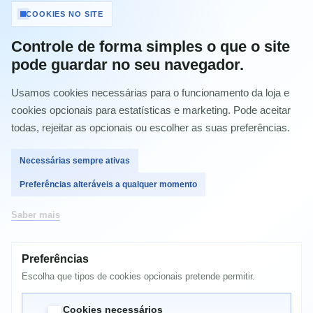
Tinteiro Epson 16 1624 Amarelo
COOKIES NO SITE
C13T16244020
Controle de forma simples o que o site
Referência:
C13T16244022
pode guardar no seu navegador.
Condição:
Novo produto
Usamos cookies necessárias para o funcionamento da loja e
Imprimir
cookies opcionais para estatísticas e marketing. Pode aceitar
todas, rejeitar as opcionais ou escolher as suas preferências.
12,76 €
com IVA
Necessárias sempre ativas
Preferências alteráveis a qualquer momento
Quantidade
Saber mais
Preferências
Comprar
Escolha que tipos de cookies opcionais pretende permitir.
Cookies necessários