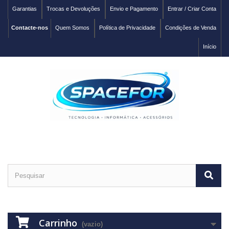
Garantias
Trocas e Devoluções
Envio e Pagamento
Entrar / Criar Conta
Contacte-nos
Quem Somos
Política de Privacidade
Condições de Venda
Início
Carrinho
(vazio)