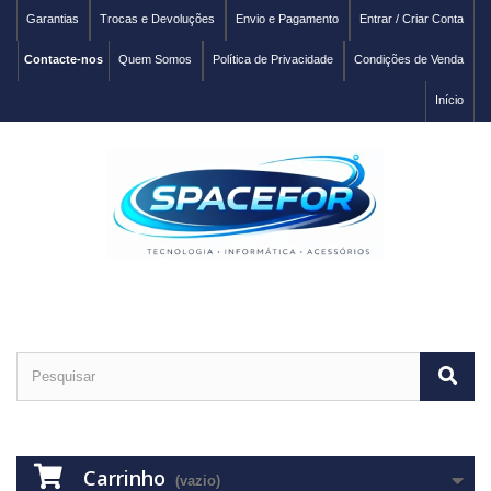
Garantias
Trocas e Devoluções
Envio e Pagamento
Entrar / Criar Conta
Contacte-nos
Quem Somos
Política de Privacidade
Condições de Venda
Início
Carrinho
(vazio)