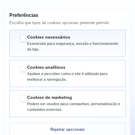
Preferências
MAIS INFORMAÇÃO
Escolha que tipos de cookies opcionais pretende permitir.
Xerox WorkCentre 7425/7428/7435
Cookies necessários
Essenciais para segurança, sessão e funcionamento
da loja.
Cookies analíticos
Ajudam a perceber como o site é utilizado para
melhorar a navegação.
Informação
Cookies de marketing
Podem ser usados para campanhas, personalização e
Categorias
conteúdos externos.
Informação da Loja
Rejeitar opcionais