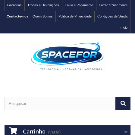
Garantias
Trocas e Devoluções
Envio e Pagamento
Entrar / Criar Conta
Contacte-nos
Quem Somos
Política de Privacidade
Condições de Venda
Início
Carrinho
(vazio)