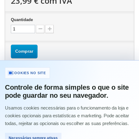
23,99 €
com IVA
Quantidade
Comprar
COOKIES NO SITE
Controle de forma simples o que o site
MAIS INFORMAÇÃO
pode guardar no seu navegador.
Usamos cookies necessárias para o funcionamento da loja e
CARREGADOR Compatível Fujitsu 20V 3.25A 5.5X2.5 TG
50014 TG 7332
cookies opcionais para estatísticas e marketing. Pode aceitar
todas, rejeitar as opcionais ou escolher as suas preferências.
0335C2065
Lenovo B450, C466, C467, C462, C461, C430, C460, E23, E390,
Necessárias sempre ativas