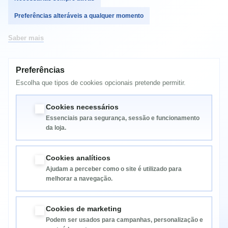
E290, E100, K27, S405, F51, F50, K23, U400, U460, U330,
V370, V360, Y330, K26, K29, U310, U300, S410, S310, S405
Preferências alteráveis a qualquer momento
Saber mais
Números de serie compatibles:
36,001,646, 36,001,651, 36,001,714,
36,001,929,
36,001,943, 36,002,066, 36200019, 36200043,
Preferências
36200044, 36200395
,
45N0215, 45N0216, 45N0457, ADP-65KH
Escolha que tipos de cookies opcionais pretende permitir.
B, CPA-A065, PA-1560-56LC, PA-1650-37LC, PA-1650-52LB
Cookies necessários
Essenciais para segurança, sessão e funcionamento
da loja.
Cookies analíticos
Ajudam a perceber como o site é utilizado para
melhorar a navegação.
Informação
Cookies de marketing
Podem ser usados para campanhas, personalização e
Categorias