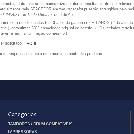
nformática, Lda. não se responsabiliza por danos resultantes de uso indevi
ercializados pela SPACEFOR em www.spacefor.pt estão abrangidos pelo regime
n.º 84/2021, de 18 de Outubro
, de 8 de Abril.
amentos recondicionados tem 3 anos de garantia ( 2 + 1 ANOS ) * de acordo
ntia ( garantimos 50% capacidade original da bateria ) . Os teclados retroi
 tiver falhas na iluminação do mesmo )
er solicitado
AQUI
não se responsabiliza pelo mau manuseamento dos produtos.
Categorias
TAMBORES / DRUM COMPATIVEIS
IMPRESSORAS