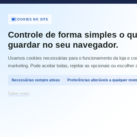
Portes de envio
Resolução de Litígios Online
COOKIES NO SITE
Termos e condições
Contactos
Controle de forma simples o qu
Portes de Envio e pagamento
guardar no seu navegador.
Garantias
Política de Privacidade e Cookies
Usamos cookies necessárias para o funcionamento da loja e cook
Quem Somos
marketing. Pode aceitar todas, rejeitar as opcionais ou escolher 
Livro de Reclamações Electrónico (LRE)
Condições Gerais de Venda
Necessárias sempre ativas
Preferências alteráveis a qualquer mo
Meios de Pagamento
Mapa do site
Saber mais
RMA