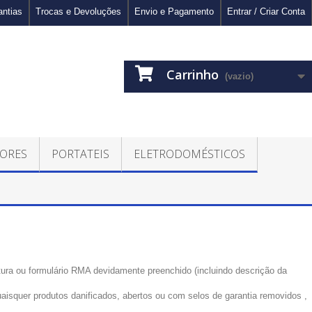
antias
Trocas e Devoluções
Envio e Pagamento
Entrar / Criar Conta
Carrinho
(vazio)
ORES
PORTATEIS
ELETRODOMÉSTICOS
tura ou formulário RMA devidamente preenchido (incluindo descrição da
aisquer produtos danificados, abertos ou com selos de garantia removidos ,