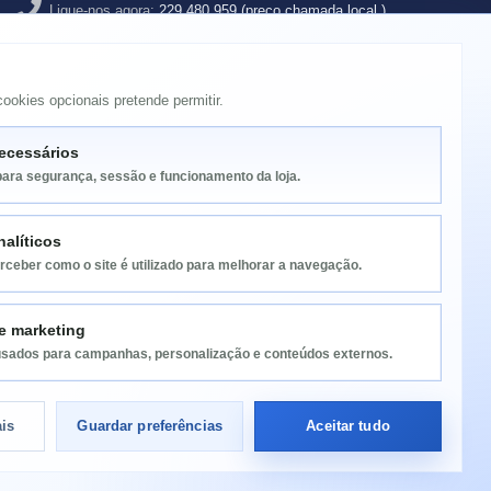
Ligue-nos agora:
229 480 959 (preço chamada local )
Email:
geral@spacefor.pt
ookies opcionais pretende permitir.
ecessários
para segurança, sessão e funcionamento da loja.
alíticos
rceber como o site é utilizado para melhorar a navegação.
e marketing
sados para campanhas, personalização e conteúdos externos.
ais
Guardar preferências
Aceitar tudo