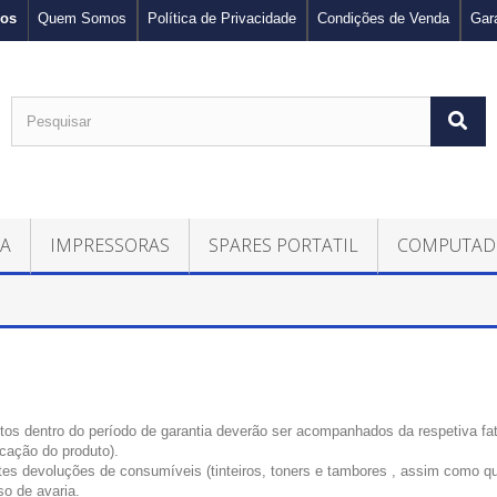
nos
Quem Somos
Política de Privacidade
Condições de Venda
Gar
CA
IMPRESSORAS
SPARES PORTATIL
COMPUTAD
tos dentro do período de garantia deverão ser acompanhados da respetiva fa
ficação do produto).
tes devoluções de consumíveis (tinteiros, toners e tambores , assim como qu
o de avaria.