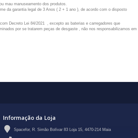
do ou mau manuseamento dos produtos.
 da garantia legal de 3 Anos ( 2 + 1 ano ), de acordo com o disposto
 com Decreto Lei 84/2021 , excepto as baterias e carregadores que
luminados por se tratarem peças de desgaste , não nos responsabilizamos em
Informação da Loja
Spacefor, R. Simão Bolívar 83 Loja 15, 4470-214 Maia