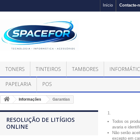
Contacte-
Início
TONERS
TINTEIROS
TAMBORES
INFORMÁTI
PAPELARIA
POS
Informações
Garantias
1.
RESOLUÇÃO DE LITÍGIOS
Todos os produ
ONLINE
avaria e identi
Não serão acei
excepto em cas