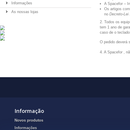
Informações
A Spacefor – I
Os artigos com
As nossas lojas
no
Decreto-Lei 
2. Todos os equip
tem 1 ano de gara
caso de o teclado
O pedido deverá s
4. A Spacefor , 
Informação
Novos produtos
Informações