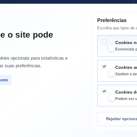
INFORMATICA
TONERS
Preferências
Destaques
Escolha que tipos de c
TINTEIROS
e o site pode
ENERGIA
Cookies n
SPARES PORTATIL
Essenciais 
ELETRODOMÉSTICOS
ies opcionais para estatísticas e
Papelaria / Diversos
as suas preferências.
Cookies an
CAIXA RESIDUOS / TANQUE MANUTENÇÃO JATO TINTA
Ajudam a pe
TAMBORES / DRUM ORIGINAIS
mento
Cookies d
Podem ser u
Rejeitar opcion