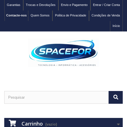
Garantias
Trocas e Devoluções
Envio e Pagamento
Entrar / Criar Conta
Contacte-nos
Quem Somos
Política de Privacidade
Condições de Venda
Início
Carrinho
(vazio)