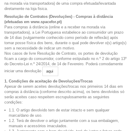
na morada via transportadora) de uma compra efetuada/levantada
diretamente na loja fisica.
Resolução de Contratos (Devoluções) - Compras à distância
(efetuadas em www.spacefor.pt)
Para compras à distância (online e a receber na morada via
transportadora), a Lei Portuguesa estabelece ao consumidor um prazo
de 14 dias (vulgarmente conhecido como período de reflexão) após
tomar posse física dos bens, durante o qual pode devolver o(s) artigo(s)
sem a necessidade de indicar um motivo.
Nos casos de livre Resolução de Contrato, os portes de devolução
ficam a cargo do consumidor, conforme estipulado no n.º 2 do artigo 13º
do Decreto-Lei n.º 24/2014, de 14 de Fevereiro. Poderá comodamente
iniciar uma devolução
aqui
1. Condições de aceitação de Devoluções/Trocas
Apesar de serem aceites devoluções/trocas nos primeiros 14 dias em
compras à distância (conforme descrito acima), os bens devolvidos só
serão aceites caso respeitem escrupulosamente as seguintes
condições:
1.1. O artigo devolvido tem de estar intacto e sem qualquer
marca/dano de uso.
1.2. Terá de devolver o artigo juntamente com a sua embalagem,
manuais e acessórios imaculados.