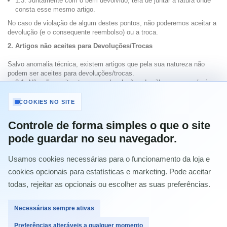
1.3. Juntamente com o bem devolvido, terá de juntar a fatura onde
consta esse mesmo artigo.
No caso de violação de algum destes pontos, não poderemos aceitar a
devolução (e o consequente reembolso) ou a troca.
2. Artigos não aceites para Devoluções/Trocas
Salvo anomalia técnica, existem artigos que pela sua natureza não
podem ser aceites para devoluções/trocas.
2.1. Não são aceites trocas ou devoluções de pilhas, consumíveis,
software, impressoras já abertas e computadores configurados e
assemblados à medida do cliente (escolha de componentes do
COOKIES NO SITE
cliente).
2.2. Não são aceites trocas ou devoluções de televisões, portáteis,
Controle de forma simples o que o site
telemóveis, smartphones, smartwatchs ou tablets que tenham os
pode guardar no seu navegador.
selos de garantia e/ou fabricante das embalagens da marca
quebrados.
Usamos cookies necessárias para o funcionamento da loja e
Forma de reembolso de Devoluções
Para as vendas à distância com entrega pela transportadora, caso
cookies opcionais para estatísticas e marketing. Pode aceitar
pretenda o reembolso após efetuar uma devolução, o mesmo será feito
todas, rejeitar as opcionais ou escolher as suas preferências.
via transferência bancária para o IBAN que nos indicar na altura do
pedido de devolução e entregue junto com o produto e fatura. A
SPACEFOR fará o reembolso do valor pago pelo artigo assim que seja
Necessárias sempre ativas
feita a verificação técnica do estado do produto e verificação do
cumprimento das condições acima descritas (ver ponto 1).
Preferências alteráveis a qualquer momento