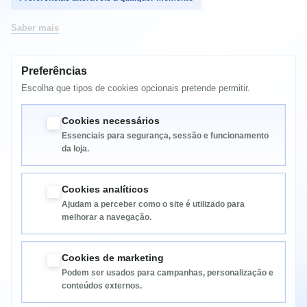
3. Dar início ao processo de Devolução/Troca
Para dar início ao processo de devolução/troca basta dirigir-se à loja
Saber mais
SPACEFOR
com o artigo e a sua factura,
para vendas online deverá
usar o formulário no seguinte link
, preenchendo
Rma/Devoluções
Preferências
todos os campos solicitados. Posteriormente irá receber uma
autorização e confirmação por email e deve enviar o artigo via
Escolha que tipos de cookies opcionais pretende permitir.
transportadora/ctt para as nossas instalações. Estando o artigo em
conformidade, o valor dos portes da devolução ficam a cargo do
Cookies necessários
consumidor.
Essenciais para segurança, sessão e funcionamento
da loja.
Cookies analíticos
Ajudam a perceber como o site é utilizado para
melhorar a navegação.
Informação
Cookies de marketing
Podem ser usados para campanhas, personalização e
Categorias
conteúdos externos.