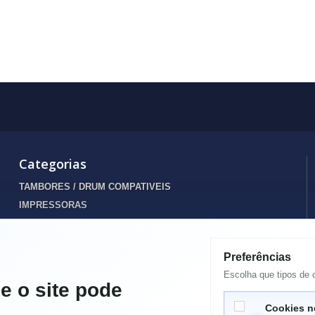
Categorias
TAMBORES / DRUM COMPATIVEIS
IMPRESSORAS
INFORMATICA
TONERS
Preferências
Destaques
Escolha que tipos de c
TINTEIROS
e o site pode
ENERGIA
Cookies n
SPARES PORTATIL