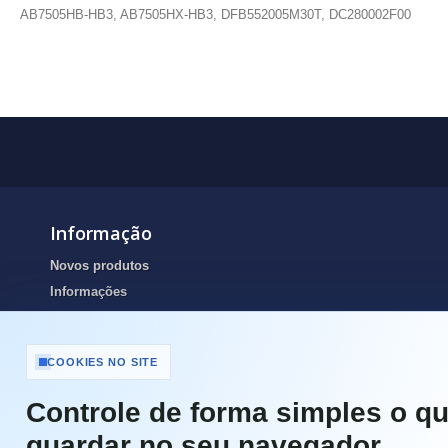
AB7505HB-HB3, AB7505HX-HB3, DFB552005M30T, DC280002F00
Informação
Novos produtos
Informações
Portes de envio
Resolução de Litígios Online
COOKIES NO SITE
Termos e condições
Contactos
Controle de forma simples o qu
Portes de Envio e pagamento
guardar no seu navegador.
Garantias