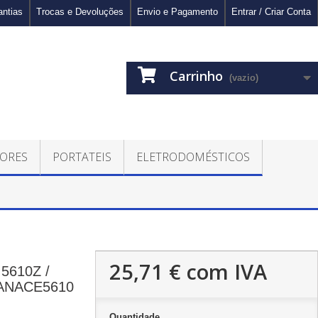
antias
Trocas e Devoluções
Envio e Pagamento
Entrar / Criar Conta
Carrinho
(vazio)
ORES
PORTATEIS
ELETRODOMÉSTICOS
25,71 €
com IVA
 5610Z /
GFANACE5610
Quantidade