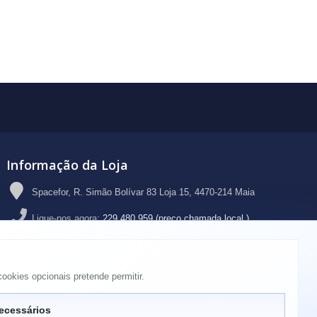
Informação da Loja
Spacefor, R. Simão Bolívar 83 Loja 15, 4470-214 Maia
Ligue-nos agora:
229 480 959 (preço chamada local )
Email:
geral@spacefor.pt
ookies opcionais pretende permitir.
ecessários