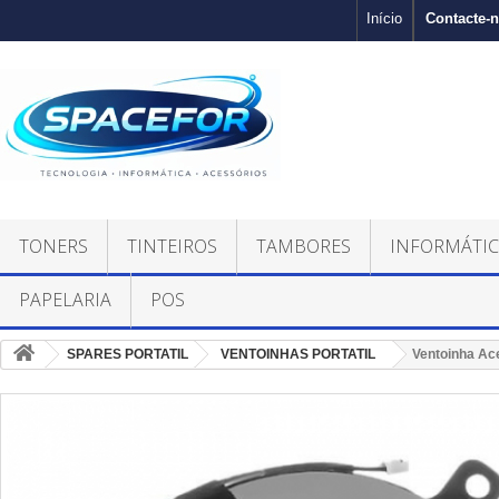
Contacte-
Início
TONERS
TINTEIROS
TAMBORES
INFORMÁTI
PAPELARIA
POS
SPARES PORTATIL
VENTOINHAS PORTATIL
Ventoinha Ace